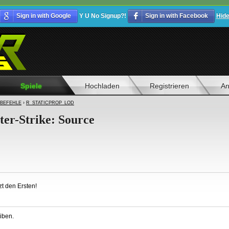
Sign in with Google
Y U No Signup?!
Sign in with Facebook
Hid
Spiele
Hochladen
Registrieren
An
BEFEHLE
›
R_STATICPROP_LOD
ter-Strike: Source
t den Ersten!
iben.