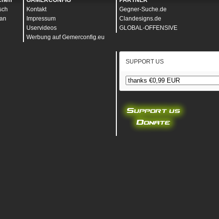
chen
GAMERCONFIG
PARTNER
sch
Kontakt
Gegner-Suche.de
an
Impressum
Clandesigns.de
Uservideos
GLOBAL-OFFENSIVE
Werbung auf Gemerconfig.eu
SUPPORT US