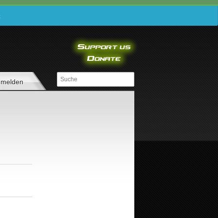
e
melden