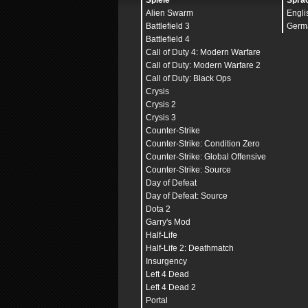
Spiele
Spra
Alien Swarm
Engli
Battlefield 3
Germ
Battlefield 4
Call of Duty 4: Modern Warfare
Call of Duty: Modern Warfare 2
Call of Duty: Black Ops
Crysis
Crysis 2
Crysis 3
Counter-Strike
Counter-Strike: Condition Zero
Counter-Strike: Global Offensive
Counter-Strike: Source
Day of Defeat
Day of Defeat: Source
Dota 2
Garry's Mod
Half-Life
Half-Life 2: Deathmatch
Insurgency
Left 4 Dead
Left 4 Dead 2
Portal