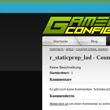
Startseite
Blog
STARTSEITE
›
SPIELE
›
COUNTER-STRIKE: SOURCE
›
r_staticprop_lod - Coun
Keine Beschreibung
Standardwert:
-1
Kommentare
Es gibt noch keine Kommentare. Schreibe jetz
Kommentieren
Melde dich an
um einen Kommentar zu schre