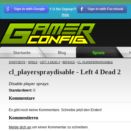
Sign in with Google
Y U No Signup?!
Sign in with Facebook
Hide
Startseite
Blog
Spiele
STARTSEITE
›
SPIELE
›
LEFT 4 DEAD 2
›
BEFEHLE
›
CL_PLAYERSPRAYDISABLE
cl_playerspraydisable - Left 4 Dead 2
Disable player sprays.
Standardwert:
0
Kommentare
Es gibt noch keine Kommentare. Schreibe jetzt den Ersten!
Kommentieren
Melde dich an
um einen Kommentar zu schreiben.