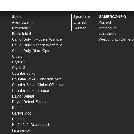
Spiele
Sprachen
GAMERCONFIG
Alien Swarm
Englisch
Kontakt
Battlefield 3
German
Impressum
Battlefield 4
Uservideos
Call of Duty 4: Modern Warfare
Werbung auf Gemerco
Call of Duty: Modern Warfare 2
Call of Duty: Black Ops
Crysis
Crysis 2
Crysis 3
Counter-Strike
Counter-Strike: Condition Zero
Counter-Strike: Global Offensive
Counter-Strike: Source
Day of Defeat
Day of Defeat: Source
Dota 2
Garry's Mod
Half-Life
Half-Life 2: Deathmatch
Insurgency